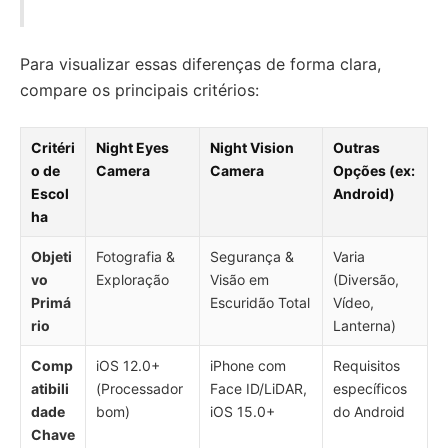
Para visualizar essas diferenças de forma clara,
compare os principais critérios:
Critéri
Night Eyes
Night Vision
Outras
o de
Camera
Camera
Opções (ex:
Escol
Android)
ha
Objeti
Fotografia &
Segurança &
Varia
vo
Exploração
Visão em
(Diversão,
Primá
Escuridão Total
Vídeo,
rio
Lanterna)
Comp
iOS 12.0+
iPhone com
Requisitos
atibili
(Processador
Face ID/LiDAR,
específicos
dade
bom)
iOS 15.0+
do Android
Chave