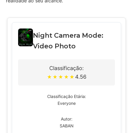
realidade ao seu alcance.
Night Camera Mode:
Video Photo
Classificação:
4.56
★
★
★
★
★
Classificação Etária:
Everyone
Autor:
SABAN