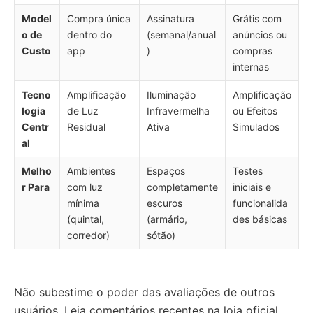
Model
Compra única
Assinatura
Grátis com
o de
dentro do
(semanal/anual
anúncios ou
Custo
app
)
compras
internas
Tecno
Amplificação
Iluminação
Amplificação
logia
de Luz
Infravermelha
ou Efeitos
Centr
Residual
Ativa
Simulados
al
Melho
Ambientes
Espaços
Testes
r Para
com luz
completamente
iniciais e
mínima
escuros
funcionalida
(quintal,
(armário,
des básicas
corredor)
sótão)
Não subestime o poder das avaliações de outros
usuários. Leia comentários recentes na loja oficial.