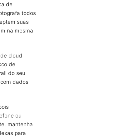
ca de
iptografa todos
ceptem suas
jam na mesma
 de cloud
sco de
all do seu
is com dados
pois
lefone ou
nte, mantenha
plexas para