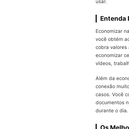
usar.
Entenda 
Economizar na
você obtém ao
cobra valores
economizar ce
vídeos, traba
Além da econo
conexão muito
casos. Você co
documentos na
durante o dia.
Os Melho