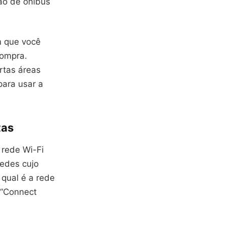
ão de ônibus
m que você
compra.
rtas áreas
para usar a
tas
 rede Wi-Fi
redes cujo
 qual é a rede
 “Connect