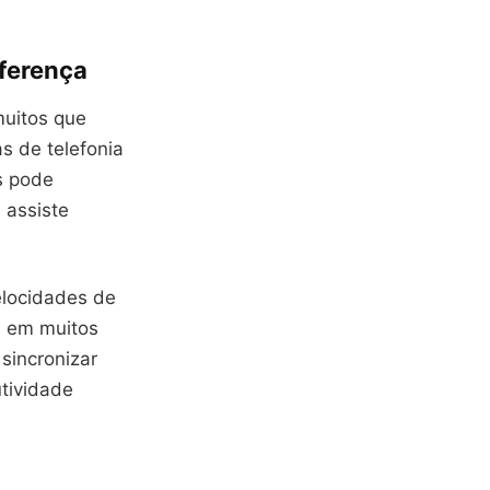
iferença
muitos que
s de telefonia
s pode
 assiste
elocidades de
G em muitos
 sincronizar
tividade