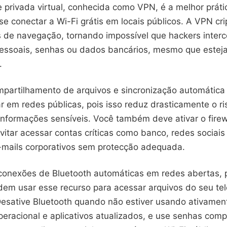
 privada virtual, conhecida como VPN, é a melhor práti
e conectar a Wi-Fi grátis em locais públicos. A VPN cr
 de navegação, tornando impossível que hackers inter
pessoais, senhas ou dados bancários, mesmo que este
.
mpartilhamento de arquivos e sincronização automática
r em redes públicas, pois isso reduz drasticamente o ri
informações sensíveis. Você também deve ativar o firew
evitar acessar contas críticas como banco, redes socia
-mails corporativos sem protecção adequada.
conexões de Bluetooth automáticas em redes abertas, 
dem usar esse recurso para acessar arquivos do seu te
esative Bluetooth quando não estiver usando ativame
peracional e aplicativos atualizados, e use senhas com