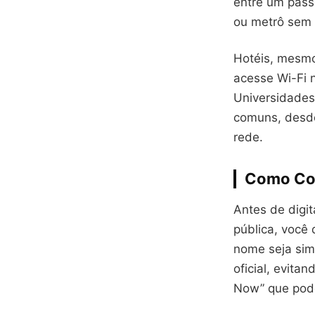
entre um pass
ou metrô sem 
Hotéis, mesmo
acesse Wi-Fi 
Universidades
comuns, desde
rede.
Como Con
Antes de digi
pública, você 
nome seja sim
oficial, evit
Now” que pode