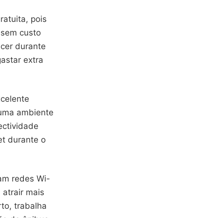
atuita, pois
 sem custo
ecer durante
astar extra
xcelente
 uma ambiente
ectividade
et durante o
ram redes Wi-
 atrair mais
to, trabalha