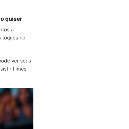
do quiser
ritos a
s toques no
pode ver seus
istir filmes