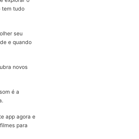
e explorar o
p tem tudo
colher seu
onde e quando
cubra novos
 som é a
a.
te app agora e
filmes para