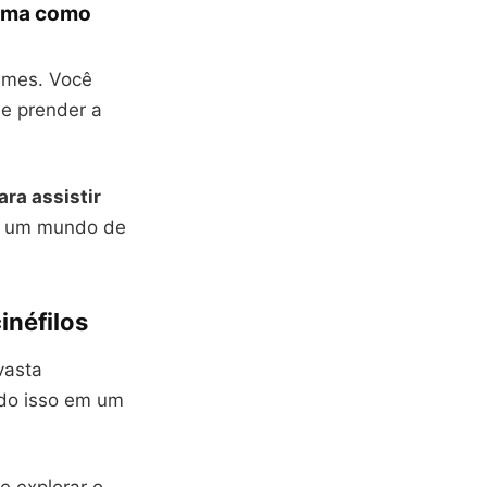
orma como
ilmes. Você
se prender a
ara assistir
re um mundo de
inéfilos
vasta
Tudo isso em um