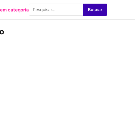
em categoria
Buscar
so