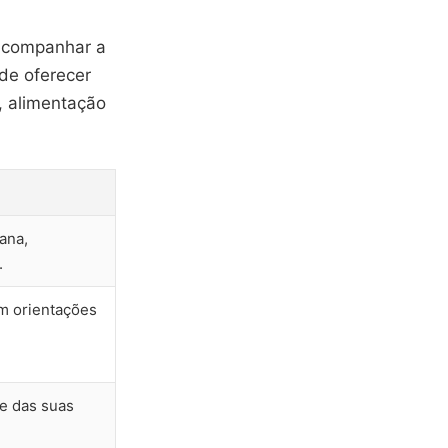
 acompanhar a
de oferecer
, alimentação
ana,
.
m orientações
ce das suas