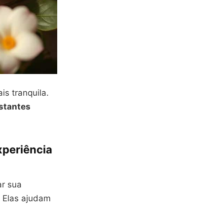
is tranquila.
stantes
xperiência
r sua
. Elas ajudam