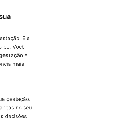
 sua
estação. Ele
orpo. Você
 gestação
e
ência mais
ua gestação.
anças no seu
es decisões