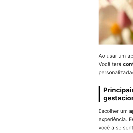
Ao usar um apl
Você terá
con
personalizadas
Principa
gestacio
Escolher um
a
experiência. E
você a se sen