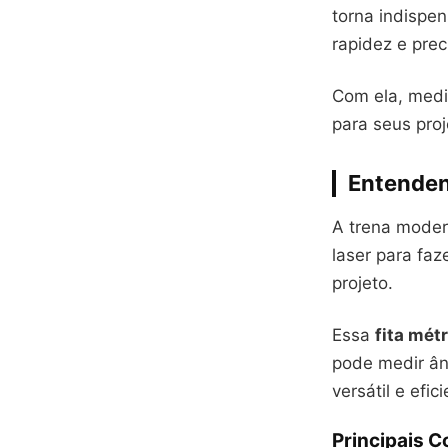
torna indispen
rapidez e prec
Com ela, medir
para seus proj
Entenden
A trena moder
laser para faz
projeto.
Essa
fita mét
pode medir ân
versátil e efic
Principais 