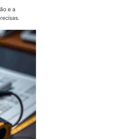
ão e a
recisas.