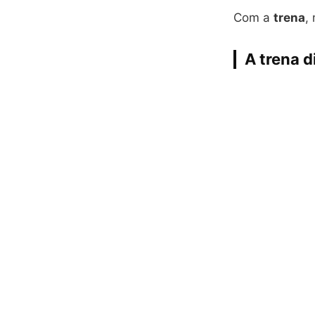
Com a
trena
,
A trena d