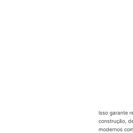
Isso garante r
construção, d
modernos como