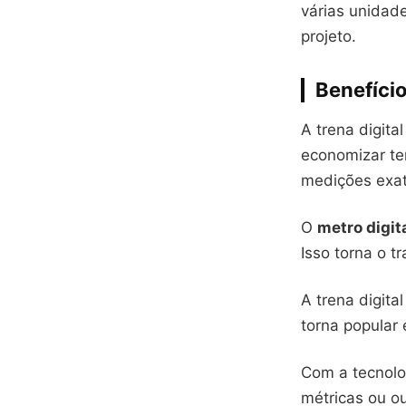
várias unidade
projeto.
Benefíci
A trena digita
economizar tem
medições exat
O
metro digit
Isso torna o tr
A trena digita
torna popular 
Com a tecnolog
métricas ou ou