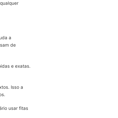
 qualquer
juda a
cisam de
pidas e exatas.
tos. Isso a
os.
rio usar fitas