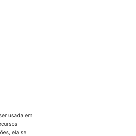
o ser usada em
ecursos
ões, ela se