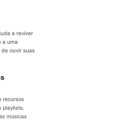
uda a reviver
o a uma
 de ouvir suas
as
m recursos
playlists.
uas músicas