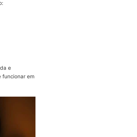
o:
ada e
 funcionar em