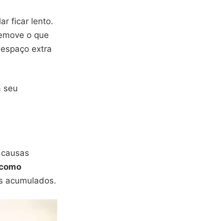
r ficar lento.
remove o que
 espaço extra
 seu
 causas
 como
mas acumulados.