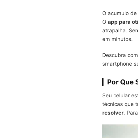
O acumulo de c
O
app para ot
atrapalha. Se
em minutos.
Descubra com
smartphone se
Por Que 
Seu celular e
técnicas que 
resolver
. Par