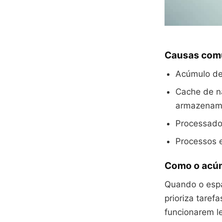
Causas comu
Acúmulo de
Cache de n
armazenam
Processador
Processos 
Como o acúm
Quando o espa
prioriza taref
funcionarem l