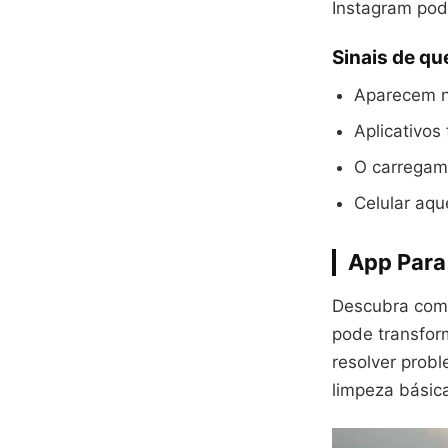
Instagram po
Sinais de qu
Aparecem no
Aplicativo
O carregam
Celular aq
App Para 
Descubra co
pode transfor
resolver prob
limpeza básic