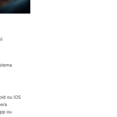
s)
istema
oid ou iOS
mera
App ou