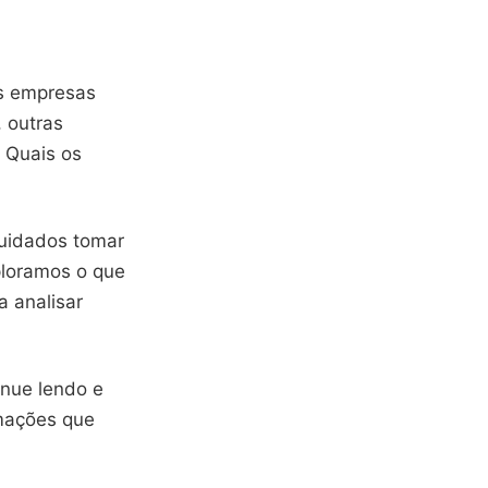
as empresas
 outras
 Quais os
cuidados tomar
ploramos o que
a analisar
inue lendo e
rmações que