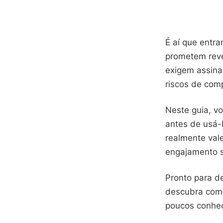
É aí que entr
prometem reve
exigem assina
riscos de comp
Neste guia, v
antes de usá-
realmente val
engajamento s
Pronto para d
descubra como
poucos conhe