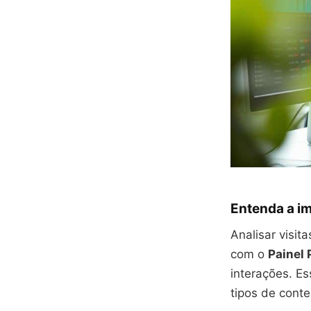
Entenda a i
Analisar visit
com o
Painel 
interações. E
tipos de cont