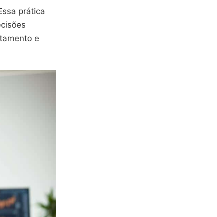
Essa prática
cisões
rtamento e