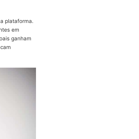
a plataforma.
entes em
ssoais ganham
ficam