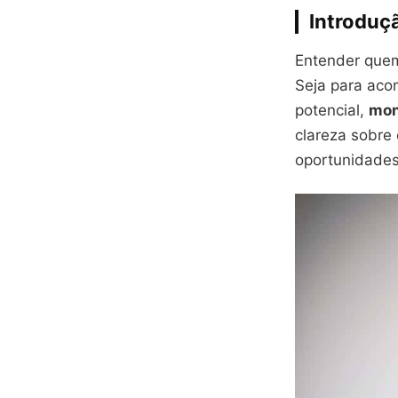
Introduç
Entender quem
Seja para aco
potencial,
mon
clareza sobre
oportunidade