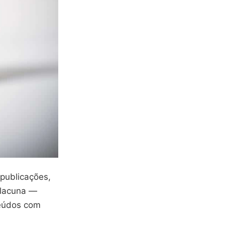
publicações,
 lacuna —
teúdos com