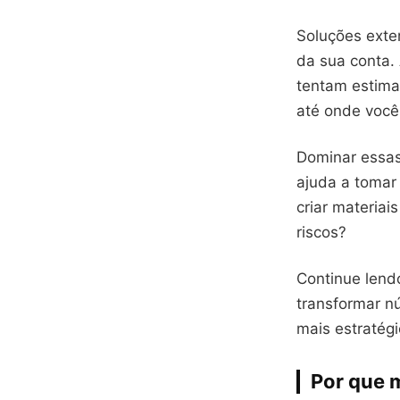
Soluções exte
da sua conta.
tentam estima
até onde você
Dominar essas 
ajuda a tomar 
criar materiai
riscos?
Continue lend
transformar n
mais estratég
Por que 