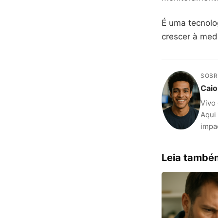
É uma tecnolo
crescer à med
SOBR
Caio
Vivo
Aqui 
impac
Leia també