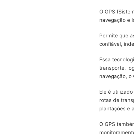
O GPS (Sistem
navegação e l
Permite que a
confiável, in
Essa tecnolog
transporte, lo
navegação, o 
Ele é utilizad
rotas de trans
plantações e a
O GPS também 
monitoramento