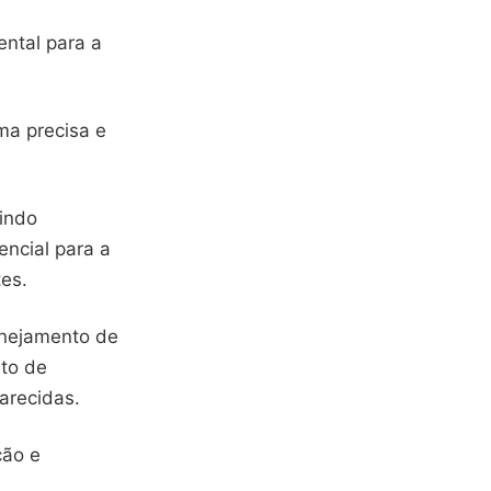
ntal para a
ma precisa e
uindo
encial para a
es.
lanejamento de
nto de
arecidas.
ção e