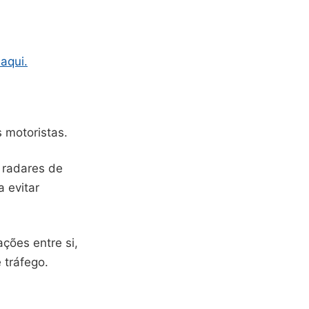
 aqui.
 motoristas.
 radares de
a evitar
ções entre si,
 tráfego.