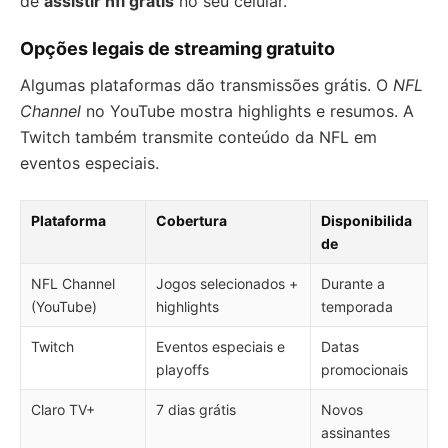
de
assistir nfl grátis
no seu celular.
Opções legais de streaming gratuito
Algumas plataformas dão transmissões grátis. O
NFL
Channel
no YouTube mostra highlights e resumos. A
Twitch também transmite conteúdo da NFL em
eventos especiais.
Plataforma
Cobertura
Disponibilida
de
NFL Channel
Jogos selecionados +
Durante a
(YouTube)
highlights
temporada
Twitch
Eventos especiais e
Datas
playoffs
promocionais
Claro TV+
7 dias grátis
Novos
assinantes