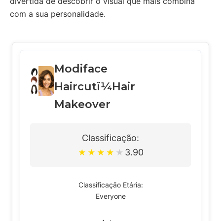
divertida de descobrir o visual que mais combina
com a sua personalidade.
Modiface
Haircutï¼Hair
Makeover
Classificação:
3.90
★
★
★
★
★
Classificação Etária:
Everyone