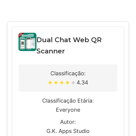
Dual Chat Web QR
Scanner
Classificação:
4.34
★
★
★
★
★
Classificação Etária:
Everyone
Autor:
G.K. Apps Studio