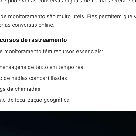
cê pode ver as conversas digitais de forma secreta e ef
s de monitoramento são muito úteis. Eles permitem que v
r as conversas online.
ecursos de rastreamento
e monitoramento têm recursos essenciais:
 mensagens de texto em tempo real
o de mídias compartilhadas
ogs de chamadas
o de localização geográfica