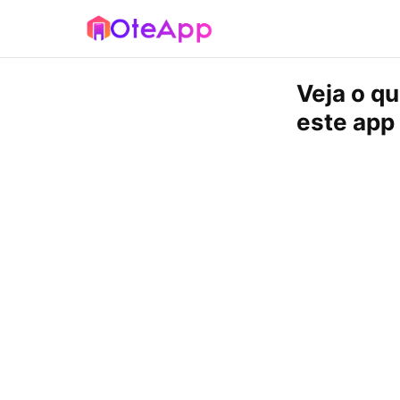
Veja o q
este app