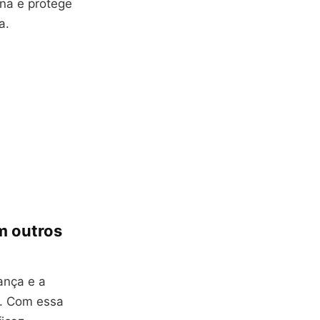
na e protege
a.
m outros
ança e a
s. Com essa