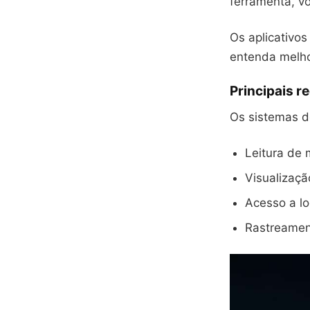
ferramenta, vo
Os aplicativo
entenda melho
Principais r
Os sistemas d
Leitura de
Visualizaçã
Acesso a l
Rastreament