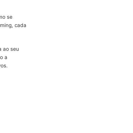
mo se
aming, cada
a ao seu
so a
vos.