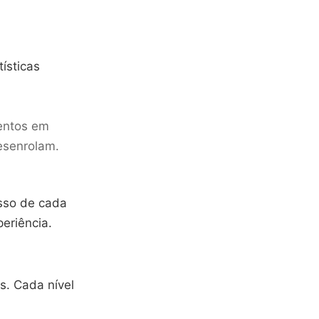
ísticas
entos em
esenrolam.
esso de cada
eriência.
s. Cada nível