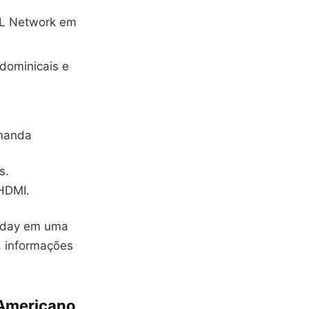
FL Network em
dominicais e
emanda
s.
 HDMI.
e day em uma
, informações
 Americano