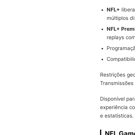
NFL+
liber
múltiplos di
NFL+ Prem
replays co
Programaçã
Compatibil
Restrições ge
Transmissões 
Disponível pa
experiência co
e estatísticas.
NFL Game