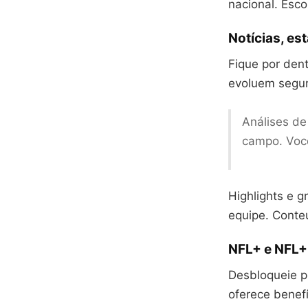
nacional. Esco
Notícias, es
Fique por dent
evoluem segun
Análises d
campo. Você
Highlights e 
equipe. Conte
NFL+ e NFL+
Desbloqueie p
oferece benefí