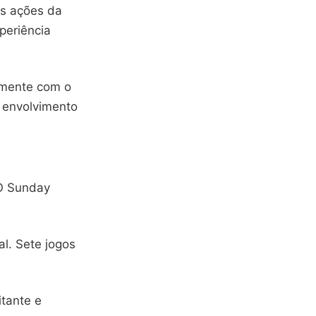
as ações da
periência
amente com o
u envolvimento
 O Sunday
l. Sete jogos
itante e