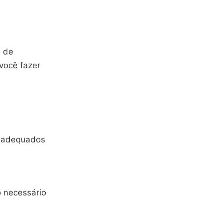
l de
você fazer
inadequados
o necessário