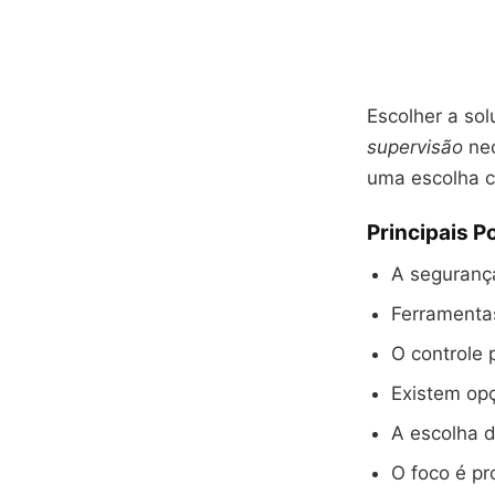
Escolher a so
supervisão
nec
uma escolha c
Principais P
A segurança
Ferramenta
O controle 
Existem opç
A escolha d
O foco é pr