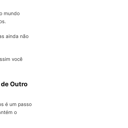
 no mundo
os.
as ainda não
Assim você
 de Outro
hos é um passo
antém o