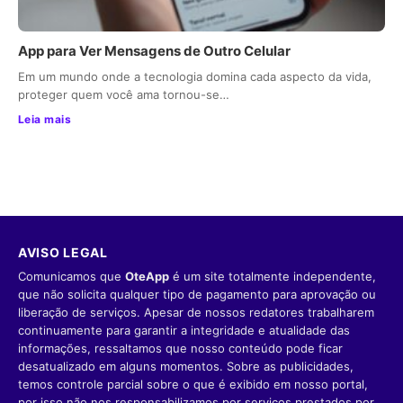
App para Ver Mensagens de Outro Celular
Em um mundo onde a tecnologia domina cada aspecto da vida,
proteger quem você ama tornou-se…
Leia mais
AVISO LEGAL
Comunicamos que
OteApp
é um site totalmente independente,
que não solicita qualquer tipo de pagamento para aprovação ou
liberação de serviços. Apesar de nossos redatores trabalharem
continuamente para garantir a integridade e atualidade das
informações, ressaltamos que nosso conteúdo pode ficar
desatualizado em alguns momentos. Sobre as publicidades,
temos controle parcial sobre o que é exibido em nosso portal,
por isso não nos responsabilizamos por serviços prestados por