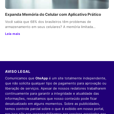
Expanda Memória do Celular com Aplicativo Prático
Você sabia que 68% dos brasileiros têm problemas de
armazenamento em seus celulares? A memória limitada…
Leia mais
AVISO LEGAL
Comunicamos que
OteApp
é um site totalmente independente,
que não solicita qualquer tipo de pagamento para aprovação ou
liberação de serviços. Apesar de nossos redatores trabalharem
continuamente para garantir a integridade e atualidade das
informações, ressaltamos que nosso conteúdo pode ficar
desatualizado em alguns momentos. Sobre as publicidades,
temos controle parcial sobre o que é exibido em nosso portal,
por isso não nos responsabilizamos por serviços prestados por