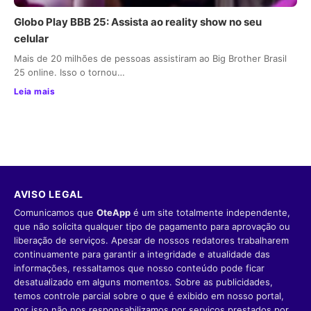
Globo Play BBB 25: Assista ao reality show no seu
celular
Mais de 20 milhões de pessoas assistiram ao Big Brother Brasil
25 online. Isso o tornou…
Leia mais
AVISO LEGAL
Comunicamos que
OteApp
é um site totalmente independente,
que não solicita qualquer tipo de pagamento para aprovação ou
liberação de serviços. Apesar de nossos redatores trabalharem
continuamente para garantir a integridade e atualidade das
informações, ressaltamos que nosso conteúdo pode ficar
desatualizado em alguns momentos. Sobre as publicidades,
temos controle parcial sobre o que é exibido em nosso portal,
por isso não nos responsabilizamos por serviços prestados por