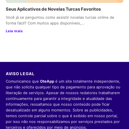
Seus Aplicativos de Novelas Turcas Favoritos
Você já se perguntou como assistir novelas turcas online de
forma fácil? Com muitos apps disponíveis,…
Leia mais
AVISO LEGAL
Comunicamos que
OteApp
é um site totalmente independente,
que não solicita qualquer tipo de pagamento para aprovação ou
liberação de serviços. Apesar de nossos redatores trabalharem
continuamente para garantir a integridade e atualidade das
informações, ressaltamos que nosso conteúdo pode ficar
desatualizado em alguns momentos. Sobre as publicidades,
temos controle parcial sobre o que é exibido em nosso portal,
por isso não nos responsabilizamos por serviços prestados por
terceiros e oferecidos por meio de anúncios.