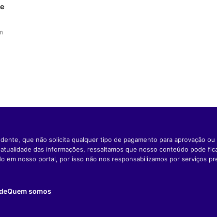
le
m
dente, que não solicita qualquer tipo de pagamento para aprovação ou 
e atualidade das informações, ressaltamos que nosso conteúdo pode fi
ido em nosso portal, por isso não nos responsabilizamos por serviços pr
ade
Quem somos