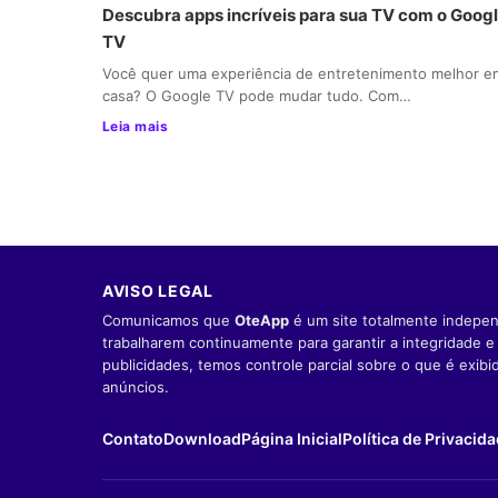
Descubra apps incríveis para sua TV com o Goog
TV
Você quer uma experiência de entretenimento melhor e
casa? O Google TV pode mudar tudo. Com…
Leia mais
AVISO LEGAL
Comunicamos que
OteApp
é um site totalmente indepen
trabalharem continuamente para garantir a integridade 
publicidades, temos controle parcial sobre o que é exib
anúncios.
Contato
Download
Página Inicial
Política de Privacid