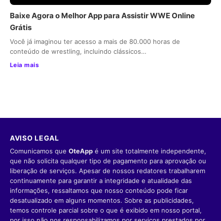
Baixe Agora o Melhor App para Assistir WWE Online
Grátis
Você já imaginou ter acesso a mais de 80.000 horas de
conteúdo de wrestling, incluindo clássicos…
Leia mais
AVISO LEGAL
Comunicamos que
OteApp
é um site totalmente independente,
que não solicita qualquer tipo de pagamento para aprovação ou
liberação de serviços. Apesar de nossos redatores trabalharem
continuamente para garantir a integridade e atualidade das
informações, ressaltamos que nosso conteúdo pode ficar
desatualizado em alguns momentos. Sobre as publicidades,
temos controle parcial sobre o que é exibido em nosso portal,
por isso não nos responsabilizamos por serviços prestados por