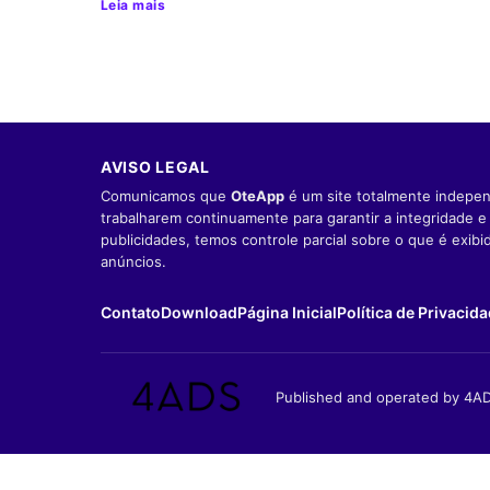
Leia mais
AVISO LEGAL
Comunicamos que
OteApp
é um site totalmente indepen
trabalharem continuamente para garantir a integridade 
publicidades, temos controle parcial sobre o que é exib
anúncios.
Contato
Download
Página Inicial
Política de Privacid
Published and operated by 4AD