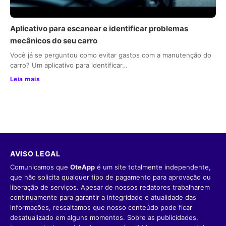
Aplicativo para escanear e identificar problemas
mecânicos do seu carro
Você já se perguntou como evitar gastos com a manutenção do
carro? Um aplicativo para identificar…
Leia mais
AVISO LEGAL
Comunicamos que
OteApp
é um site totalmente independente,
que não solicita qualquer tipo de pagamento para aprovação ou
liberação de serviços. Apesar de nossos redatores trabalharem
continuamente para garantir a integridade e atualidade das
informações, ressaltamos que nosso conteúdo pode ficar
desatualizado em alguns momentos. Sobre as publicidades,