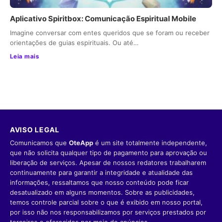
Aplicativo Spiritbox: Comunicação Espiritual Mobile
Imagine conversar com entes queridos que se foram ou receber
orientações de guias espirituais. Ou até…
Leia mais
AVISO LEGAL
Comunicamos que
OteApp
é um site totalmente independente,
que não solicita qualquer tipo de pagamento para aprovação ou
liberação de serviços. Apesar de nossos redatores trabalharem
continuamente para garantir a integridade e atualidade das
informações, ressaltamos que nosso conteúdo pode ficar
desatualizado em alguns momentos. Sobre as publicidades,
temos controle parcial sobre o que é exibido em nosso portal,
por isso não nos responsabilizamos por serviços prestados por
terceiros e oferecidos por meio de anúncios.