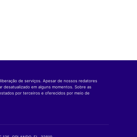
liberação de serviços. Apesar de nossos redatores
car desatualizado em alguns momentos. Sobre as
estados por terceiros e oferecidos por meio de
TE 135, ORLANDO, FL, 32819.