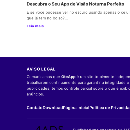
Descubra o Seu App de Visão Noturna Perfeito
E se você pudesse ver no escuro usando apenas o celul
que já tem no bolso?…
Leia mais
AVISO LEGAL
Comunicamos que
OteApp
é um site totalmente indepen
trabalharem continuamente para garantir a integridade 
publicidades, temos controle parcial sobre o que é exib
anúncios.
Contato
Download
Página Inicial
Política de Privacid
Published and operated by 4AD