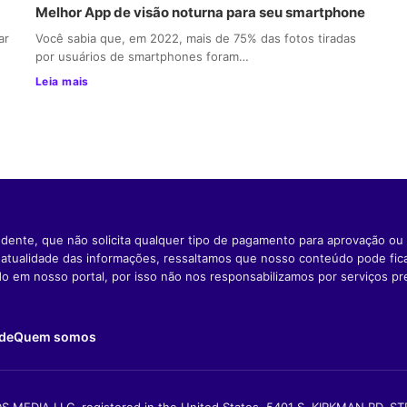
Melhor App de visão noturna para seu smartphone
ar
Você sabia que, em 2022, mais de 75% das fotos tiradas
por usuários de smartphones foram…
Leia mais
dente, que não solicita qualquer tipo de pagamento para aprovação ou 
e atualidade das informações, ressaltamos que nosso conteúdo pode fi
ido em nosso portal, por isso não nos responsabilizamos por serviços pr
ade
Quem somos
S MEDIA LLC, registered in the United States, 5401 S. KIRKMAN RD, S