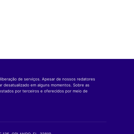
liberação de serviços. Apesar de nossos redatores
car desatualizado em alguns momentos. Sobre as
estados por terceiros e oferecidos por meio de
TE 135, ORLANDO, FL, 32819.