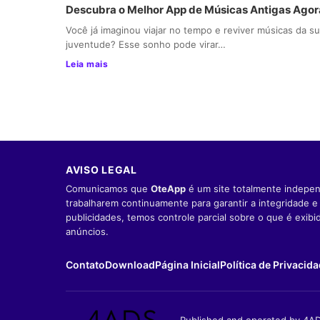
Descubra o Melhor App de Músicas Antigas Agor
Você já imaginou viajar no tempo e reviver músicas da s
juventude? Esse sonho pode virar…
Leia mais
AVISO LEGAL
Comunicamos que
OteApp
é um site totalmente indepen
trabalharem continuamente para garantir a integridade 
publicidades, temos controle parcial sobre o que é exib
anúncios.
Contato
Download
Página Inicial
Política de Privacid
Published and operated by 4AD