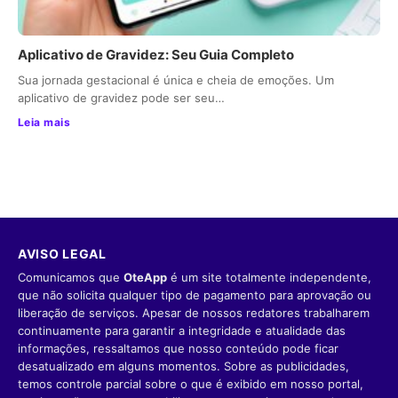
Aplicativo de Gravidez: Seu Guia Completo
Sua jornada gestacional é única e cheia de emoções. Um
aplicativo de gravidez pode ser seu…
Leia mais
AVISO LEGAL
Comunicamos que
OteApp
é um site totalmente independente,
que não solicita qualquer tipo de pagamento para aprovação ou
liberação de serviços. Apesar de nossos redatores trabalharem
continuamente para garantir a integridade e atualidade das
informações, ressaltamos que nosso conteúdo pode ficar
desatualizado em alguns momentos. Sobre as publicidades,
temos controle parcial sobre o que é exibido em nosso portal,