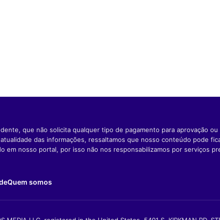
dente, que não solicita qualquer tipo de pagamento para aprovação ou 
e atualidade das informações, ressaltamos que nosso conteúdo pode fi
ido em nosso portal, por isso não nos responsabilizamos por serviços pr
ade
Quem somos
S MEDIA LLC, registered in the United States, 5401 S. KIRKMAN RD, S