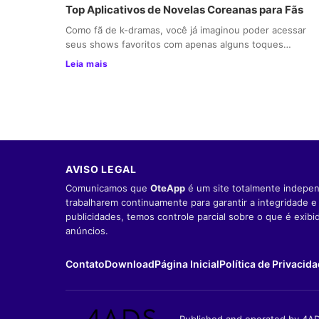
Top Aplicativos de Novelas Coreanas para Fãs
Como fã de k-dramas, você já imaginou poder acessar
seus shows favoritos com apenas alguns toques…
Leia mais
AVISO LEGAL
Comunicamos que
OteApp
é um site totalmente indepen
trabalharem continuamente para garantir a integridade 
publicidades, temos controle parcial sobre o que é exib
anúncios.
Contato
Download
Página Inicial
Política de Privacid
Published and operated by 4AD