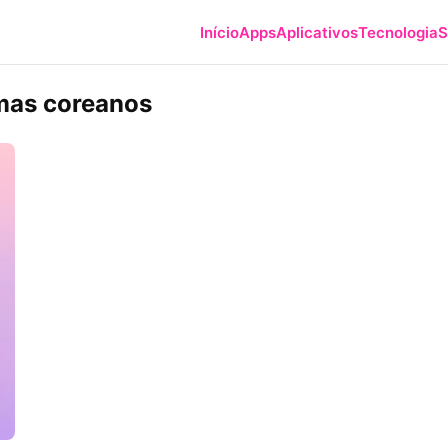
Início
Apps
Aplicativos
Tecnologia
S
amas coreanos