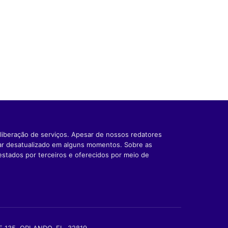
liberação de serviços. Apesar de nossos redatores
car desatualizado em alguns momentos. Sobre as
estados por terceiros e oferecidos por meio de
TE 135, ORLANDO, FL, 32819.