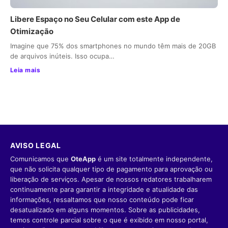
Libere Espaço no Seu Celular com este App de
Otimização
Imagine que 75% dos smartphones no mundo têm mais de 20GB
de arquivos inúteis. Isso ocupa…
Leia mais
AVISO LEGAL
Comunicamos que
OteApp
é um site totalmente independente,
que não solicita qualquer tipo de pagamento para aprovação ou
liberação de serviços. Apesar de nossos redatores trabalharem
continuamente para garantir a integridade e atualidade das
informações, ressaltamos que nosso conteúdo pode ficar
desatualizado em alguns momentos. Sobre as publicidades,
temos controle parcial sobre o que é exibido em nosso portal,