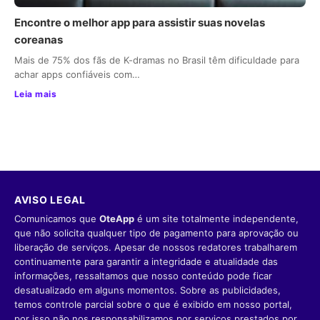
Encontre o melhor app para assistir suas novelas
coreanas
Mais de 75% dos fãs de K-dramas no Brasil têm dificuldade para
achar apps confiáveis com…
Leia mais
AVISO LEGAL
Comunicamos que
OteApp
é um site totalmente independente,
que não solicita qualquer tipo de pagamento para aprovação ou
liberação de serviços. Apesar de nossos redatores trabalharem
continuamente para garantir a integridade e atualidade das
informações, ressaltamos que nosso conteúdo pode ficar
desatualizado em alguns momentos. Sobre as publicidades,
temos controle parcial sobre o que é exibido em nosso portal,
por isso não nos responsabilizamos por serviços prestados por