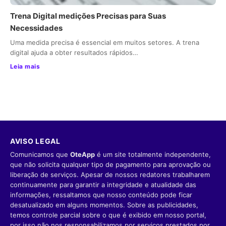
Trena Digital medições Precisas para Suas
Necessidades
Uma medida precisa é essencial em muitos setores. A trena
digital ajuda a obter resultados rápidos…
Leia mais
AVISO LEGAL
Comunicamos que
OteApp
é um site totalmente independente,
que não solicita qualquer tipo de pagamento para aprovação ou
liberação de serviços. Apesar de nossos redatores trabalharem
continuamente para garantir a integridade e atualidade das
informações, ressaltamos que nosso conteúdo pode ficar
desatualizado em alguns momentos. Sobre as publicidades,
temos controle parcial sobre o que é exibido em nosso portal,
por isso não nos responsabilizamos por serviços prestados por